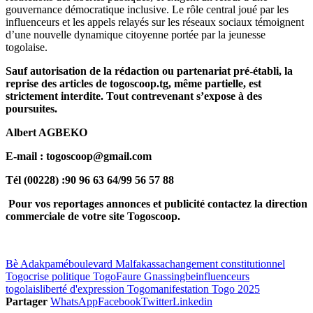
gouvernance démocratique inclusive. Le rôle central joué par les
influenceurs et les appels relayés sur les réseaux sociaux témoignent
d’une nouvelle dynamique citoyenne portée par la jeunesse
togolaise.
Sauf autorisation de la rédaction ou partenariat pré-établi, la
reprise des articles de togoscoop.tg, même partielle, est
strictement interdite. Tout contrevenant s’expose à des
poursuites.
Albert AGBEKO
E-mail : togoscoop@gmail.com
Tél (00228) :90 96 63 64/99 56 57 88
Pour vos reportages annonces et publicité contactez la direction
commerciale de votre site Togoscoop.
Bè Adakpamé
boulevard Malfakassa
changement constitutionnel
Togo
crise politique Togo
Faure Gnassingbe
influenceurs
togolais
liberté d'expression Togo
manifestation Togo 2025
Partager
WhatsApp
Facebook
Twitter
Linkedin