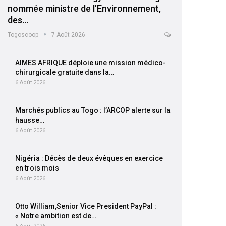
nommée ministre de l’Environnement,
des…
Togoscoop
7 Août 2026
AIMES AFRIQUE déploie une mission médico-
chirurgicale gratuite dans la…
6 Août 2026
Marchés publics au Togo : l’ARCOP alerte sur la
hausse…
6 Août 2026
Nigéria : Décès de deux évêques en exercice
en trois mois
6 Août 2026
Otto William,Senior Vice President PayPal :
« Notre ambition est de…