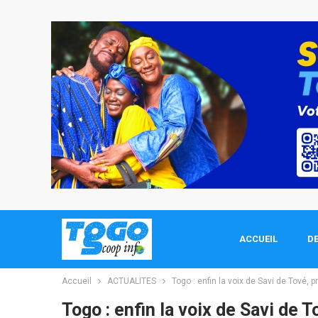
ACCUEIL
DE
Accueil
ACTUALITES
Togo : enfin la voix de Savi de Tové, 
Togo : enfin la voix de Savi de 