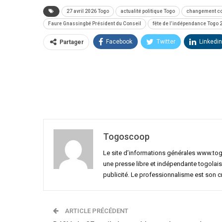
27 avril 2026 Togo
actualité politique Togo
changement con
Faure Gnassingbé Président du Conseil
fête de l’indépendance Togo 
Facebook
Twitter
Linkedin
Partager
Togoscoop
Le site d’informations générales www.to
une presse libre et indépendante togolais
publicité. Le professionnalisme est son 
ARTICLE PRÉCÉDENT