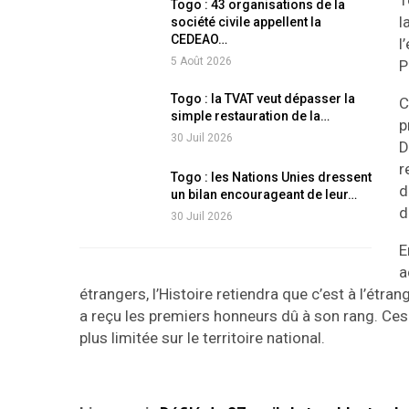
T
Togo : 43 organisations de la
l
société civile appellent la
CEDEAO…
l
5 Août 2026
P
Togo : la TVAT veut dépasser la
C
simple restauration de la…
p
30 Juil 2026
D
r
Togo : les Nations Unies dressent
d
un bilan encourageant de leur…
d
30 Juil 2026
E
a
étrangers, l’Histoire retiendra que c’est à l’ét
a reçu les premiers honneurs dû à son rang. Ces
plus limitée sur le territoire national.