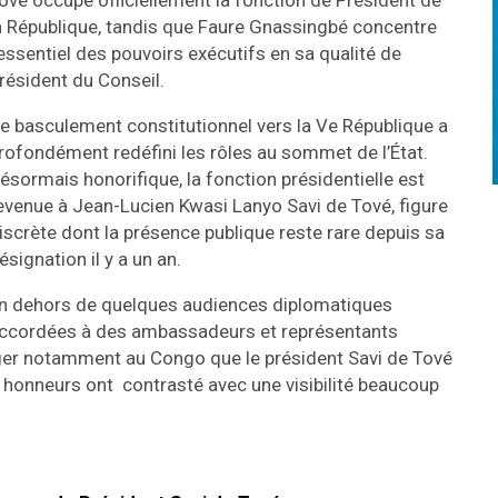
ové occupe officiellement la fonction de Président de
a République, tandis que Faure Gnassingbé concentre
’essentiel des pouvoirs exécutifs en sa qualité de
résident du Conseil.
e basculement constitutionnel vers la Ve République a
rofondément redéfini les rôles au sommet de l’État.
ésormais honorifique, la fonction présidentielle est
evenue à Jean-Lucien Kwasi Lanyo Savi de Tové, figure
iscrète dont la présence publique reste rare depuis sa
ésignation il y a un an.
n dehors de quelques audiences diplomatiques
ccordées à des ambassadeurs et représentants
ranger notamment au Congo que le président Savi de Tové
 honneurs ont contrasté avec une visibilité beaucoup