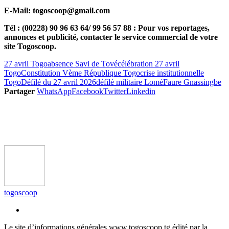
E-Mail: togoscoop@gmail.com
Tél : (00228) 90 96 63 64/ 99 56 57 88 : Pour vos reportages,
annonces et publicité, contacter le service commercial de votre
site Togoscoop.
27 avril Togo
absence Savi de Tové
célébration 27 avril
Togo
Constitution Vème République Togo
crise institutionnelle
Togo
Défilé du 27 avril 2026
défilé militaire Lomé
Faure Gnassingbe
Partager
WhatsApp
Facebook
Twitter
Linkedin
togoscoop
Le site d’informations générales www.togoscoop.tg édité par la