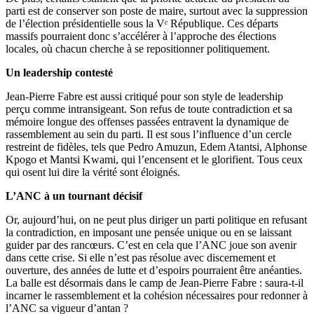
parti est de conserver son poste de maire, surtout avec la suppression
de l’élection présidentielle sous la Vᵉ République. Ces départs
massifs pourraient donc s’accélérer à l’approche des élections
locales, où chacun cherche à se repositionner politiquement.
Un leadership contesté
Jean-Pierre Fabre est aussi critiqué pour son style de leadership
perçu comme intransigeant. Son refus de toute contradiction et sa
mémoire longue des offenses passées entravent la dynamique de
rassemblement au sein du parti. Il est sous l’influence d’un cercle
restreint de fidèles, tels que Pedro Amuzun, Edem Atantsi, Alphonse
Kpogo et Mantsi Kwami, qui l’encensent et le glorifient. Tous ceux
qui osent lui dire la vérité sont éloignés.
L’ANC à un tournant décisif
Or, aujourd’hui, on ne peut plus diriger un parti politique en refusant
la contradiction, en imposant une pensée unique ou en se laissant
guider par des rancœurs. C’est en cela que l’ANC joue son avenir
dans cette crise. Si elle n’est pas résolue avec discernement et
ouverture, des années de lutte et d’espoirs pourraient être anéanties.
La balle est désormais dans le camp de Jean-Pierre Fabre : saura-t-il
incarner le rassemblement et la cohésion nécessaires pour redonner à
l’ANC sa vigueur d’antan ?