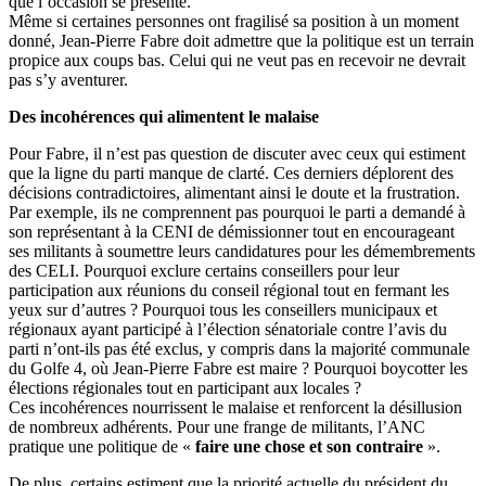
que l’occasion se présente.
Même si certaines personnes ont fragilisé sa position à un moment
donné, Jean-Pierre Fabre doit admettre que la politique est un terrain
propice aux coups bas. Celui qui ne veut pas en recevoir ne devrait
pas s’y aventurer.
Des incohérences qui alimentent le malaise
Pour Fabre, il n’est pas question de discuter avec ceux qui estiment
que la ligne du parti manque de clarté. Ces derniers déplorent des
décisions contradictoires, alimentant ainsi le doute et la frustration.
Par exemple, ils ne comprennent pas pourquoi le parti a demandé à
son représentant à la CENI de démissionner tout en encourageant
ses militants à soumettre leurs candidatures pour les démembrements
des CELI. Pourquoi exclure certains conseillers pour leur
participation aux réunions du conseil régional tout en fermant les
yeux sur d’autres ? Pourquoi tous les conseillers municipaux et
régionaux ayant participé à l’élection sénatoriale contre l’avis du
parti n’ont-ils pas été exclus, y compris dans la majorité communale
du Golfe 4, où Jean-Pierre Fabre est maire ? Pourquoi boycotter les
élections régionales tout en participant aux locales ?
Ces incohérences nourrissent le malaise et renforcent la désillusion
de nombreux adhérents. Pour une frange de militants, l’ANC
pratique une politique de «
faire une chose et son contraire
».
De plus, certains estiment que la priorité actuelle du président du