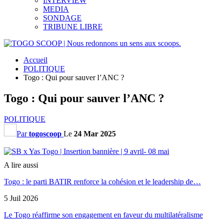
INTERVIEW
MEDIA
SONDAGE
TRIBUNE LIBRE
Accueil
POLITIQUE
Togo : Qui pour sauver l’ANC ?
Togo : Qui pour sauver l’ANC ?
POLITIQUE
Par
togoscoop
Le
24 Mar 2025
A lire aussi
Togo : le parti BATIR renforce la cohésion et le leadership de…
5 Juil 2026
Le Togo réaffirme son engagement en faveur du multilatéralisme