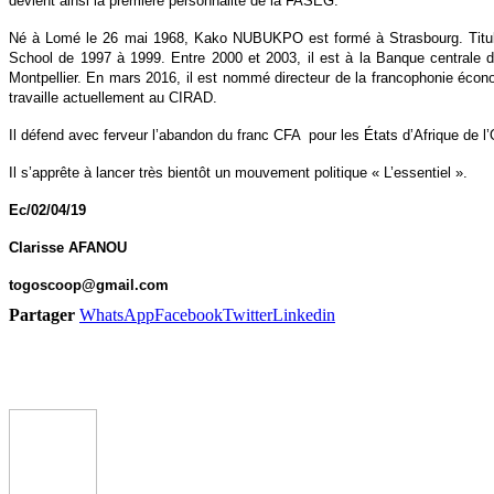
devient ainsi la première personnalité de la FASEG.
Né à Lomé le 26 mai 1968, Kako NUBUKPO est formé à Strasbourg. Titulair
School de 1997 à 1999. Entre 2000 et 2003, il est à la Banque centrale de
Montpellier. En mars 2016, il est nommé directeur de la francophonie écono
travaille actuellement au CIRAD.
Il défend avec ferveur l’abandon du franc CFA
pour les États d’Afrique de l
Il s’apprête à lancer très bientôt un mouvement politique « L’essentiel ».
Ec/02/04/19
Clarisse AFANOU
togoscoop@gmail.com
Partager
WhatsApp
Facebook
Twitter
Linkedin