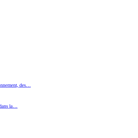
ronnement, des…
 dans la…