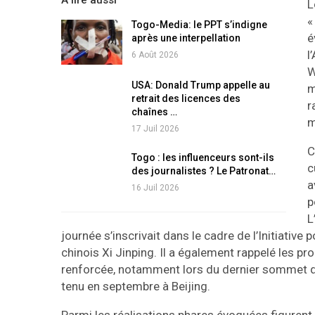
A lire aussi
L
Togo-Media: le PPT s’indigne
é
après une interpellation
l
6 Août 2026
W
USA: Donald Trump appelle au
m
retrait des licences des
r
chaînes …
m
17 Juil 2026
C
Togo : les influenceurs sont-ils
c
des journalistes ? Le Patronat…
a
16 Juil 2026
p
L
journée s’inscrivait dans le cadre de l’Initiative
chinois Xi Jinping. Il a également rappelé les pr
renforcée, notamment lors du dernier sommet d
tenu en septembre à Beijing.