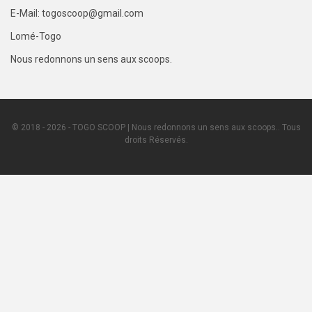
E-Mail: togoscoop@gmail.com
Lomé-Togo
Nous redonnons un sens aux scoops.
© 2018 - 2026 - TOGO SCOOP | Nous redonnons un sens aux scoops.. Tous
droits Réservés.