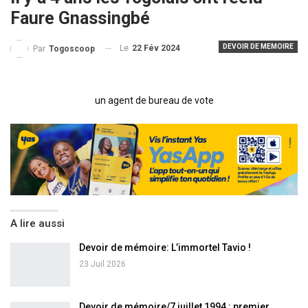
Faure Gnassingbé
DEVOIR DE MEMOIRE
Le
22 Fév 2024
Par
Togoscoop
un agent de bureau de vote
A lire aussi
Devoir de mémoire: L’immortel Tavio !
23 Juil 2026
Devoir de mémoire/7 juillet 1994 : premier