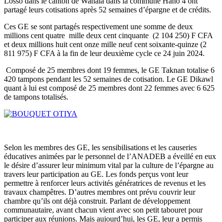
Losso dans le canton de Wahala dans la commune Haho 4 ont
partagé leurs cotisations après 52 semaines d’épargne et de crédits.
Ces GE se sont partagés respectivement une somme de deux
millions cent quatre mille deux cent cinquante (2 104 250) F CFA
et deux millions huit cent onze mille neuf cent soixante-quinze (2
811 975) F CFA à la fin de leur deuxième cycle ce 24 juin 2024.
Composé de 25 membres dont 19 femmes, le GE Taknan totalise 6
420 tampons pendant les 52 semaines de cotisation. Le GE Dikawl
quant à lui est composé de 25 membres dont 22 femmes avec 6 625
de tampons totalisés.
Selon les membres des GE, les sensibilisations et les causeries
éducatives animées par le personnel de l’ANADEB a éveillé en eux
le désire d’assurer leur minimum vital par la culture de l’épargne au
travers leur participation au GE. Les fonds perçus vont leur
permettre à renforcer leurs activités génératrices de revenus et les
travaux champêtres. D’autres membres ont prévu couvrir leur
chambre qu’ils ont déjà construit. Parlant de développement
communautaire, avant chacun vient avec son petit tabouret pour
participer aux réunions. Mais aujourd’hui, les GE, leur a permis