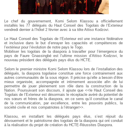
Le chef du gouvernement, Komi Selom Klassou a officiellement
installés les 77 délégués du Haut Conseil des Togolais de l’Exterieur
vendredi dernier à l’hôtel 2 février avec à sa tête Attiso Kodzovi.
Le Haut Conseil des Togolais de l’Exterieur est une instance fédérative
et inclusive dans le but d’enrayer les capacités et compétences de
l’extérieur pour l’évolution de notre pays le Togo.
Mobiliser les togolais de la diaspora à travailler pour l’émergence du
pays de Faure Gnassingbé est l’ultime mission d’Attiso Kodzovi, le
nouveau président des délégués pays élus du HCTE.
Selom le premier ministre Komi Selom Klassou lors de l’installation des
délégués, la diaspora togolaise constitue une force contrairement aux
autres communautés de la sous région. Il précise qu’elle a besoin d’être
mieux organisée, accompagnée et intimement associée afin de lui
permettre de jouer pleinement son rôle dans la construction de la
Nation. Poursuivant son discours, il ajoute que <<le Haut Conseil des
Togolais de l’Exterieur est désormais le réceptacle avéré du potentiel de
nos sœurs et frères de la diaspora, en ce sens qu’il constitue le canal
de la communication, par excellence, entre les pouvoirs publics, la
société civile et nos compatriotes à l’étranger>>.
Klassou, en installant les délégués pays élus, s’est réjouit du
dévouement et le patriotisme des togolais de la diaspora qui ont conduit
à la réalisation du projet de création du HCTE-Réussites Diaspora.