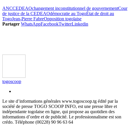
ANC
CEDEAO
changement inconstitutionnel de gouvernement
Cour
de justice de la CEDEAO
démocratie au Togo
État de droit au
Togo
Jean-Pierre Fabre
Opposition togolaise
Partager
WhatsApp
Facebook
Twitter
Linkedin
togoscoop
Le site d’informations générales www.togoscoop.tg édité par la
société de presse TOGO SCOOP INFO, est une presse libre et
indépendante togolaise en ligne, qui propose au quotidien des
informations d’ordre et de publicité. Le professionnalisme est son
crédo. Téléphone (00228) 90 96 63 64