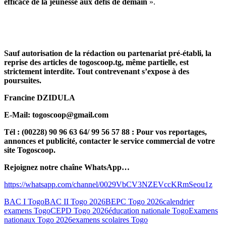
efficace de la jeunesse aux défis de demain
».
Sauf autorisation de la rédaction ou partenariat pré-établi, la
reprise des articles de togoscoop.tg, même partielle, est
strictement interdite. Tout contrevenant s’expose à des
poursuites.
Francine DZIDULA
E-Mail: togoscoop@gmail.com
Tél : (00228) 90 96 63 64/ 99 56 57 88 : Pour vos reportages,
annonces et publicité, contacter le service commercial de votre
site Togoscoop.
Rejoignez notre chaîne WhatsApp…
https://whatsapp.com/channel/0029VbCV3NZEVccKRmSeou1z
BAC I Togo
BAC II Togo 2026
BEPC Togo 2026
calendrier
examens Togo
CEPD Togo 2026
éducation nationale Togo
Examens
nationaux Togo 2026
examens scolaires Togo