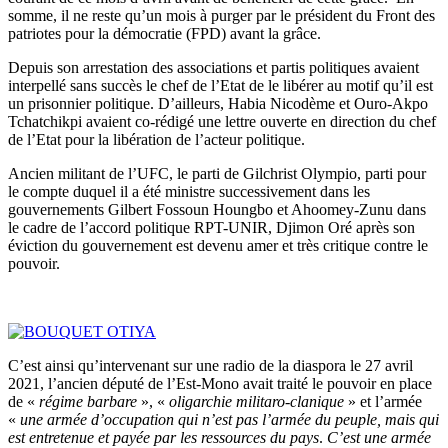
somme, il ne reste qu’un mois à purger par le président du Front des
patriotes pour la démocratie (FPD) avant la grâce.
Depuis son arrestation des associations et partis politiques avaient
interpellé sans succès le chef de l’Etat de le libérer au motif qu’il est
un prisonnier politique. D’ailleurs, Habia Nicodème et Ouro-Akpo
Tchatchikpi avaient co-rédigé une lettre ouverte en direction du chef
de l’Etat pour la libération de l’acteur politique.
Ancien militant de l’UFC, le parti de Gilchrist Olympio, parti pour
le compte duquel il a été ministre successivement dans les
gouvernements Gilbert Fossoun Houngbo et Ahoomey-Zunu dans
le cadre de l’accord politique RPT-UNIR, Djimon Oré après son
éviction du gouvernement est devenu amer et très critique contre le
pouvoir.
C’est ainsi qu’intervenant sur une radio de la diaspora le 27 avril
2021, l’ancien député de l’Est-Mono avait traité le pouvoir en place
de «
régime barbare
», «
oligarchie militaro-clanique
» et l’armée
«
une armée d’occupation qui n’est pas l’armée du peuple, mais qui
est entretenue et payée par les ressources du pays
.
C’est une armée