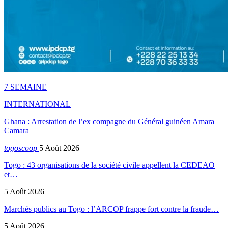
7 SEMAINE
INTERNATIONAL
Ghana : Arrestation de l’ex compagne du Général guinéen Amara
Camara
togoscoop
5 Août 2026
Togo : 43 organisations de la société civile appellent la CEDEAO
et…
5 Août 2026
Marchés publics au Togo : l’ARCOP frappe fort contre la fraude…
5 Août 2026