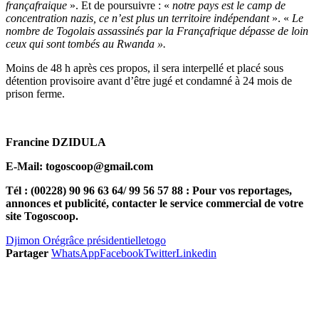
françafraique
». Et de poursuivre : «
notre pays est le camp de
concentration nazis, ce n’est plus un territoire indépendant
». «
Le
nombre de Togolais assassinés par la Françafrique dépasse de loin
ceux qui sont tombés au Rwanda ».
Moins de 48 h après ces propos, il sera interpellé et placé sous
détention provisoire avant d’être jugé et condamné à 24 mois de
prison ferme.
Francine DZIDULA
E-Mail: togoscoop@gmail.com
Tél : (00228) 90 96 63 64/ 99 56 57 88 : Pour vos reportages,
annonces et publicité, contacter le service commercial de votre
site Togoscoop.
Djimon Oré
grâce présidentielle
togo
Partager
WhatsApp
Facebook
Twitter
Linkedin