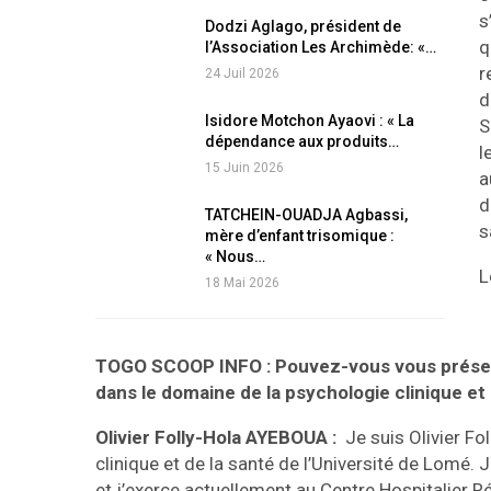
s
Dodzi Aglago, président de
q
l’Association Les Archimède: «…
r
24 Juil 2026
d
Isidore Motchon Ayaovi : « La
S
dépendance aux produits…
l
15 Juin 2026
a
d
TATCHEIN-OUADJA Agbassi,
s
mère d’enfant trisomique :
« Nous…
L
18 Mai 2026
TOGO SCOOP INFO : Pouvez-vous vous présent
dans le domaine de la psychologie clinique et 
Olivier Folly-Hola AYEBOUA :
Je suis Olivier Fo
clinique et de la santé de l’Université de Lomé.
et j’exerce actuellement au Centre Hospitalier 