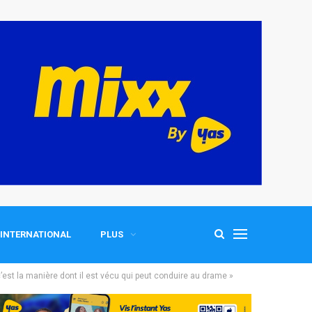
INTERNATIONAL
PLUS
c’est la manière dont il est vécu qui peut conduire au drame »