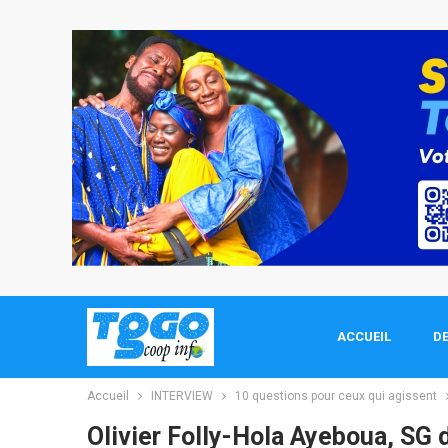
ACCUEIL
DE
Accueil
INTERVIEW
10 questions pour ceux qui agissent
Olivier Folly-Hola Ayeboua, SG 