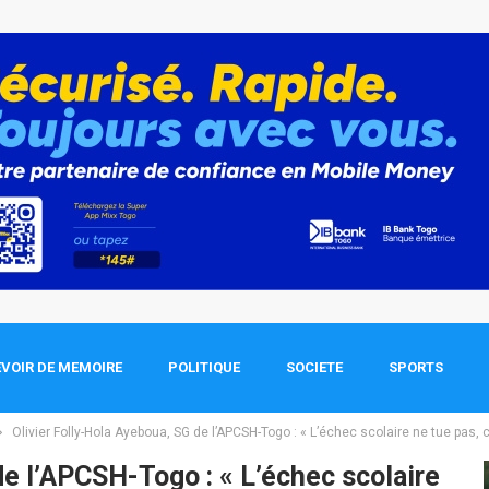
VOIR DE MEMOIRE
POLITIQUE
SOCIETE
SPORTS
Olivier Folly-Hola Ayeboua, SG de l’APCSH-Togo : « L’échec scolaire ne tue pas, 
de l’APCSH-Togo : « L’échec scolaire