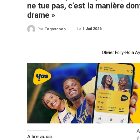
ne tue pas, c’est la manière don
drame »
Le
1 Juil 2026
Par
Togoscoop
Olivier Folly-Hola
A
A lire aussi
é