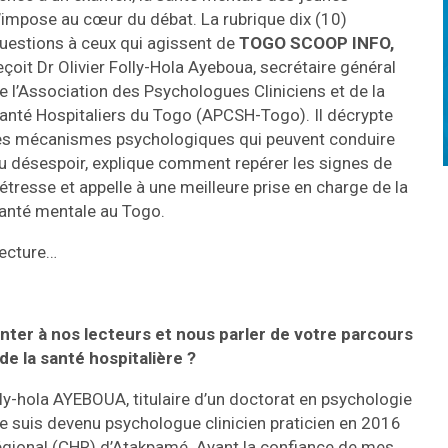
’impose au cœur du débat. La rubrique dix (10)
uestions à ceux qui agissent de
TOGO SCOOP INFO,
eçoit Dr Olivier Folly-Hola Ayeboua, secrétaire général
e l’Association des Psychologues Cliniciens et de la
anté Hospitaliers du Togo (APCSH-Togo). Il décrypte
es mécanismes psychologiques qui peuvent conduire
u désespoir, explique comment repérer les signes de
étresse et appelle à une meilleure prise en charge de la
anté mentale au Togo.
ecture…
er à nos lecteurs et nous parler de votre parcours
de la santé hospitalière ?
lly-hola AYEBOUA, titulaire d’un doctorat en psychologie
 Je suis devenu psychologue clinicien praticien en 2016
Régional (CHR) d’Atakpamé. Ayant la confiance de mes