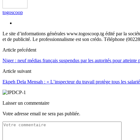
togoscoop
Le site d’informations générales www.togoscoop.tg édité par la soci
et de publicité. Le professionnalisme est son crédo. Téléphone (0022
Article précédent
Niger : neuf médias français suspendus par les autorités pour atteinte p
Article suivant
Ekpeh Dela Mensah : « L’inspecteur du travail protège tous les salarié
Laisser un commentaire
Votre adresse email ne sera pas publiée.