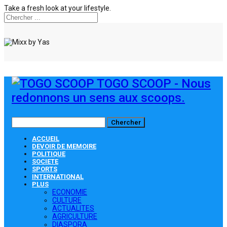
Take a fresh look at your lifestyle.
TOGO SCOOP - Nous
redonnons un sens aux scoops.
ACCUEIL
DEVOIR DE MEMOIRE
POLITIQUE
SOCIETE
SPORTS
INTERNATIONAL
PLUS
ECONOMIE
CULTURE
ACTUALITES
AGRICULTURE
DIASPORA