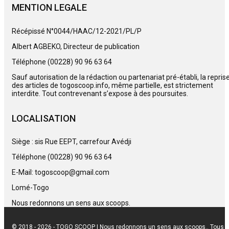
MENTION LEGALE
Récépissé N°0044/HAAC/12-2021/PL/P
Albert AGBEKO, Directeur de publication
Téléphone (00228) 90 96 63 64
Sauf autorisation de la rédaction ou partenariat pré-établi, la repris
des articles de togoscoop.info, même partielle, est strictement
interdite. Tout contrevenant s’expose à des poursuites.
LOCALISATION
Siège : sis Rue EEPT, carrefour Avédji
Téléphone (00228) 90 96 63 64
E-Mail: togoscoop@gmail.com
Lomé-Togo
Nous redonnons un sens aux scoops.
© 2018 - 2026 - TOGO SCOOP | Nous redonnons un sens aux scoops.. Tous