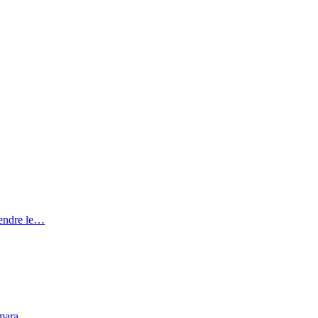
rendre le…
mara