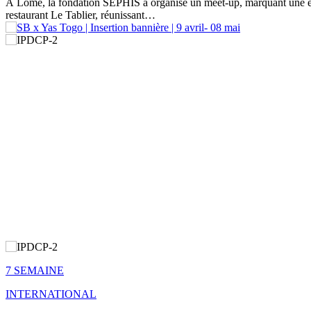
À Lomé, la fondation SEPHIS a organisé un meet-up, marquant une éta
restaurant Le Tablier, réunissant
…
7 SEMAINE
INTERNATIONAL