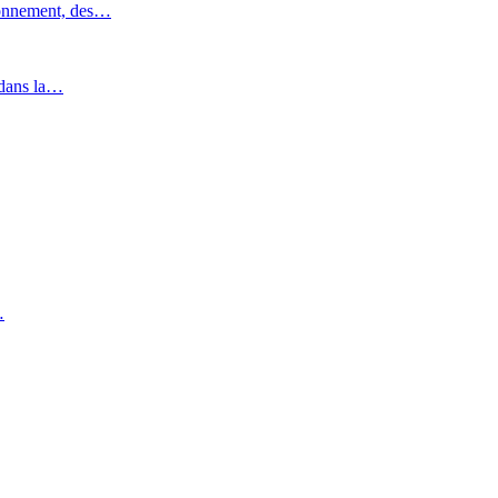
ronnement, des…
 dans la…
…