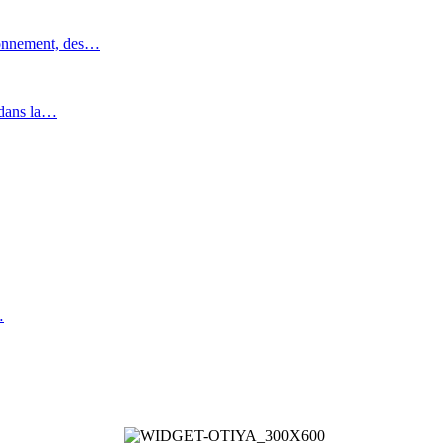
ronnement, des…
 dans la…
…