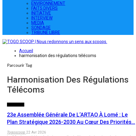
ENVIRONNEMENT
FAITS DIVERS
INITIATIVE
INTERVIEW
MEDIA
SONDAGE
TRIBUNE LIBRE
Accueil
harmonisation des régulations télécoms
Parcourir Tag
Harmonisation Des Régulations
Télécoms
ECONOMIE
23e Assemblée Générale De L’ARTAO À Lomé : Le
Plan Stratégique 2026-2030 Au Cœur Des Priorités…
Togoscoop
22 Avr 2026