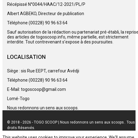
Récépissé N°0044/HAAC/12-2021/PL/P
Albert AGBEKO, Directeur de publication
Téléphone (00228) 90 96 63 64
Sauf autorisation de la rédaction ou partenariat pré-établi, la repris
des articles de togoscoop.info, même partielle, est strictement
interdite. Tout contrevenant s’expose à des poursuites.
LOCALISATION
Siège : sis Rue EEPT, carrefour Avédji
Téléphone (00228) 90 96 63 64
E-Mail: togoscoop@gmail.com
Lomé-Togo
Nous redonnons un sens aux scoops.
© 2018 - 2026 - TOGO SCOOP | Nous redonnons un sens aux scoops.. Tous
droits Réservés.
This website uses cookies to improve your experience. We'll assume