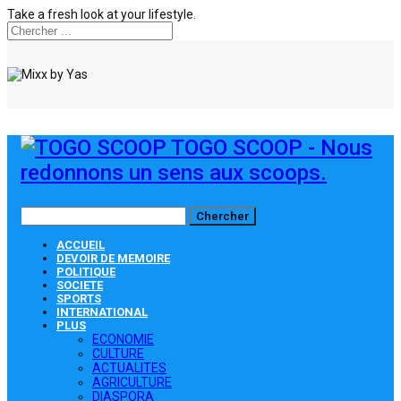
Take a fresh look at your lifestyle.
TOGO SCOOP - Nous
redonnons un sens aux scoops.
ACCUEIL
DEVOIR DE MEMOIRE
POLITIQUE
SOCIETE
SPORTS
INTERNATIONAL
PLUS
ECONOMIE
CULTURE
ACTUALITES
AGRICULTURE
DIASPORA