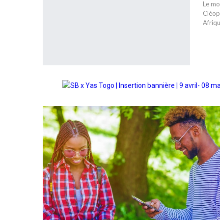
Le mon
Cléop
Afriq