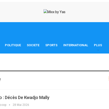
POLITIQUE
SOCIETE
SPORTS
INTERNATIONAL
PLUS
e
 : Décès De Kwadjo Mally
scoop
28 Mai 2026