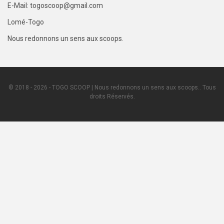
E-Mail: togoscoop@gmail.com
Lomé-Togo
Nous redonnons un sens aux scoops.
© 2018 - 2026 - TOGO SCOOP | Nous redonnons un sens aux scoops.. Tous
droits Réservés.