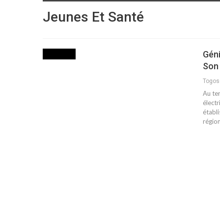
Jeunes Et Santé
Gén
INITIATIVE
Son 
Togo
Au te
électr
établ
régio