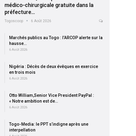
médico-chirurgicale gratuite dans la
préfecture…
Togoscoop
6 Août 2026
Marchés publics au Togo : l’ARCOP alerte sur la
hausse…
6 Août 2026
Nigéria : Décès de deux évêques en exercice
en trois mois
6 Août 2026
Otto William,Senior Vice President PayPal :
« Notre ambition est de…
6 Août 2026
Togo-Media: le PPT s’indigne après une
interpellation