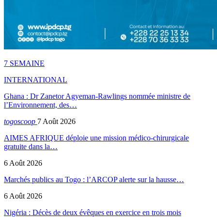
7 SEMAINE
INTERNATIONAL
Ghana : Dr Zanetor Agyeman-Rawlings nommée ministre de
l’Environnement, des…
togoscoop
7 Août 2026
AIMES AFRIQUE déploie une mission médico-chirurgicale
gratuite dans la…
6 Août 2026
Marchés publics au Togo : l’ARCOP alerte sur la hausse…
6 Août 2026
Nigéria : Décès de deux évêques en exercice en trois mois