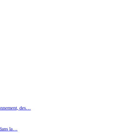
ronnement, des…
 dans la…