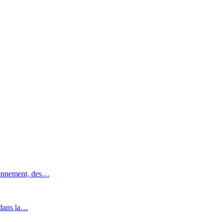
ronnement, des…
 dans la…