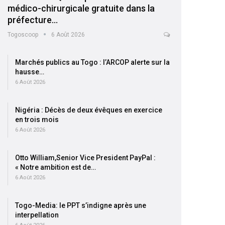
médico-chirurgicale gratuite dans la
préfecture…
Togoscoop
6 Août 2026
Marchés publics au Togo : l’ARCOP alerte sur la
hausse…
6 Août 2026
Nigéria : Décès de deux évêques en exercice
en trois mois
6 Août 2026
Otto William,Senior Vice President PayPal :
« Notre ambition est de…
6 Août 2026
Togo-Media: le PPT s’indigne après une
interpellation