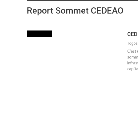
Report Sommet CEDEAO
CED
ACTUALITES
Togo
C’est 
somme
infras
capit