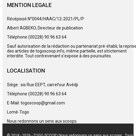
MENTION LEGALE
Récépissé N°0044/HAAC/12-2021/PL/P
Albert AGBEKO, Directeur de publication
Téléphone (00228) 90 96 63 64
Sauf autorisation de la rédaction ou partenariat pré-établi, la repris
des articles de togoscoop.info, même partielle, est strictement
interdite. Tout contrevenant s’expose à des poursuites.
LOCALISATION
Siège : sis Rue EEPT, carrefour Avédji
Téléphone (00228) 90 96 63 64
E-Mail: togoscoop@gmail.com
Lomé-Togo
Nous redonnons un sens aux scoops.
© 2018 - 2026 - TOGO SCOOP | Nous redonnons un sens aux scoops.. Tous