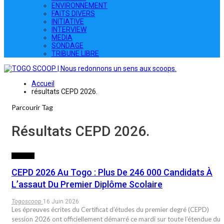
ENVIRONNEMENT
FAITS DIVERS
INITIATIVE
INTERVIEW
MEDIA
SONDAGE
TRIBUNE LIBRE
Accueil
résultats CEPD 2026.
Parcourir Tag
Résultats CEPD 2026.
SOCIETE
CEPD 2026 Au Togo : Plus De 246 000 Candidats À
L’assaut Du Premier Diplôme Scolaire
Togoscoop
16 Juin 2026
Les épreuves écrites du Certificat d’études du premier degré (CEPD)
session 2026 ont officiellement démarré ce mardi sur toute l’étendue du