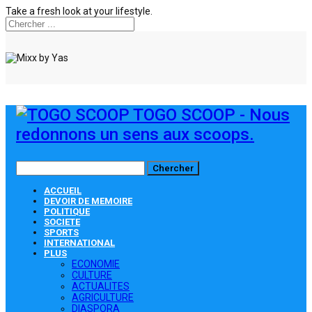
Take a fresh look at your lifestyle.
TOGO SCOOP - Nous
redonnons un sens aux scoops.
ACCUEIL
DEVOIR DE MEMOIRE
POLITIQUE
SOCIETE
SPORTS
INTERNATIONAL
PLUS
ECONOMIE
CULTURE
ACTUALITES
AGRICULTURE
DIASPORA