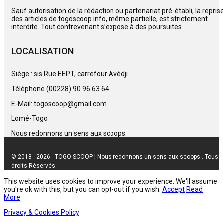
Sauf autorisation de la rédaction ou partenariat pré-établi, la repris
des articles de togoscoop.info, même partielle, est strictement
interdite. Tout contrevenant s’expose à des poursuites.
LOCALISATION
Siège : sis Rue EEPT, carrefour Avédji
Téléphone (00228) 90 96 63 64
E-Mail: togoscoop@gmail.com
Lomé-Togo
Nous redonnons un sens aux scoops.
© 2018 - 2026 - TOGO SCOOP | Nous redonnons un sens aux scoops.. Tous
droits Réservés.
This website uses cookies to improve your experience. We'll assume
you're ok with this, but you can opt-out if you wish.
Accept
Read
More
Privacy & Cookies Policy