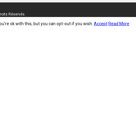
roits Réservés.
're ok with this, but you can opt-out if you wish.
Accept
Read More