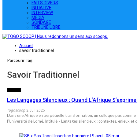
FAITS DIVERS
INITIATIVE
INTERVIEW
MEDIA
SONDAGE
TRIBUNE LIBRE
Accueil
savoir traditionnel
Parcourir Tag
Savoir Traditionnel
SOCIETE
Les Langages Silencieux : Quand L’Afrique S’exprime
Togoscoop
2 Juil 2025
Dans une Afrique en perpétuelle transformation, un colloque pas comme les 
l’Université de Lomé. Intitulé « Langages silencieux : contextes, enjeux e