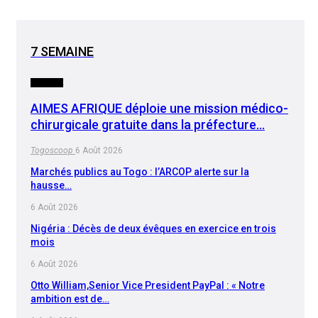
7 SEMAINE
SOCIETE
AIMES AFRIQUE déploie une mission médico-
chirurgicale gratuite dans la préfecture…
Togoscoop
6 Août 2026
Marchés publics au Togo : l’ARCOP alerte sur la
hausse…
6 Août 2026
Nigéria : Décès de deux évêques en exercice en trois
mois
6 Août 2026
Otto William,Senior Vice President PayPal : « Notre
ambition est de…