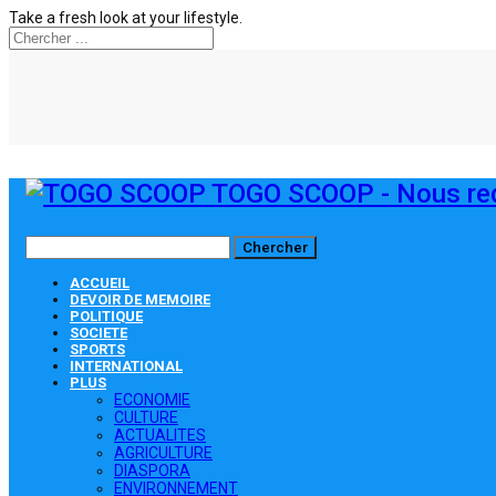
Take a fresh look at your lifestyle.
TOGO SCOOP - Nous red
ACCUEIL
DEVOIR DE MEMOIRE
POLITIQUE
SOCIETE
SPORTS
INTERNATIONAL
PLUS
ECONOMIE
CULTURE
ACTUALITES
AGRICULTURE
DIASPORA
ENVIRONNEMENT