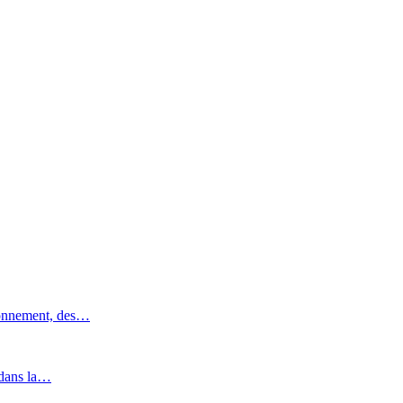
ronnement, des…
 dans la…