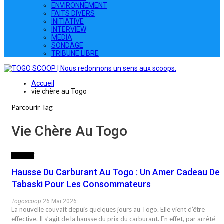
ENVIRONNEMENT
FAITS DIVERS
INITIATIVE
INTERVIEW
MEDIA
SONDAGE
TRIBUNE LIBRE
Accueil
vie chère au Togo
Parcourir Tag
Vie Chère Au Togo
SOCIETE
Hausse Du Carburant Au Togo : Un Amer Cadeau De
Tabaski Pour Les Consommateurs
Togoscoop
26 Mai 2026
La nouvelle couvait depuis quelques jours au Togo. Elle vient d’être
effective. Il s’agit de la hausse du prix du carburant. En effet, par arrêté