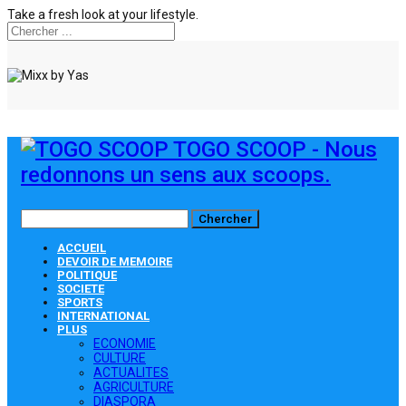
Take a fresh look at your lifestyle.
TOGO SCOOP - Nous
redonnons un sens aux scoops.
ACCUEIL
DEVOIR DE MEMOIRE
POLITIQUE
SOCIETE
SPORTS
INTERNATIONAL
PLUS
ECONOMIE
CULTURE
ACTUALITES
AGRICULTURE
DIASPORA