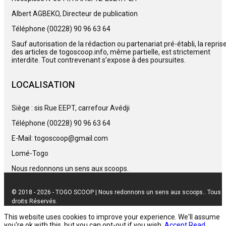
Albert AGBEKO, Directeur de publication
Téléphone (00228) 90 96 63 64
Sauf autorisation de la rédaction ou partenariat pré-établi, la repris
des articles de togoscoop.info, même partielle, est strictement
interdite. Tout contrevenant s’expose à des poursuites.
LOCALISATION
Siège : sis Rue EEPT, carrefour Avédji
Téléphone (00228) 90 96 63 64
E-Mail: togoscoop@gmail.com
Lomé-Togo
Nous redonnons un sens aux scoops.
© 2018 - 2026 - TOGO SCOOP | Nous redonnons un sens aux scoops.. Tous
droits Réservés.
This website uses cookies to improve your experience. We'll assume
you're ok with this, but you can opt-out if you wish.
Accept
Read