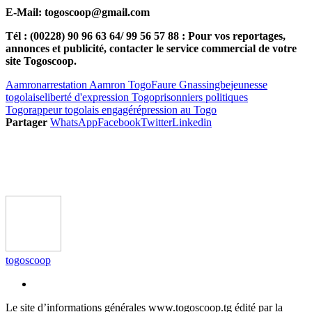
E-Mail: togoscoop@gmail.com
Tél : (00228) 90 96 63 64/ 99 56 57 88 : Pour vos reportages,
annonces et publicité, contacter le service commercial de votre
site Togoscoop.
Aamron
arrestation Aamron Togo
Faure Gnassingbe
jeunesse
togolaise
liberté d'expression Togo
prisonniers politiques
Togo
rappeur togolais engagé
répression au Togo
Partager
WhatsApp
Facebook
Twitter
Linkedin
togoscoop
Le site d’informations générales www.togoscoop.tg édité par la