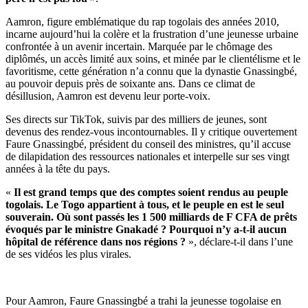
Aamron, figure emblématique du rap togolais des années 2010,
incarne aujourd’hui la colère et la frustration d’une jeunesse urbaine
confrontée à un avenir incertain. Marquée par le chômage des
diplômés, un accès limité aux soins, et minée par le clientélisme et le
favoritisme, cette génération n’a connu que la dynastie Gnassingbé,
au pouvoir depuis près de soixante ans. Dans ce climat de
désillusion, Aamron est devenu leur porte-voix.
Ses directs sur TikTok, suivis par des milliers de jeunes, sont
devenus des rendez-vous incontournables. Il y critique ouvertement
Faure Gnassingbé, président du conseil des ministres, qu’il accuse
de dilapidation des ressources nationales et interpelle sur ses vingt
années à la tête du pays.
«
Il est grand temps que des comptes soient rendus au peuple
togolais. Le Togo appartient à tous, et le peuple en est le seul
souverain. Où sont passés les 1 500 milliards de F CFA de prêts
évoqués par le ministre Gnakadé ? Pourquoi n’y a-t-il aucun
hôpital de référence dans nos régions ?
», déclare-t-il dans l’une
de ses vidéos les plus virales.
Pour Aamron, Faure Gnassingbé a trahi la jeunesse togolaise en