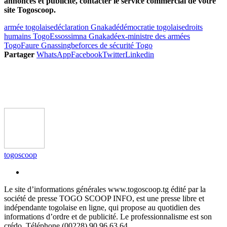
annonces et publicité, contacter le service commercial de votre
site Togoscoop.
armée togolaise
déclaration Gnakadé
démocratie togolaise
droits
humains Togo
Essossimna Gnakadé
ex-ministre des armées
Togo
Faure Gnassingbe
forces de sécurité Togo
Partager
WhatsApp
Facebook
Twitter
Linkedin
togoscoop
Le site d’informations générales www.togoscoop.tg édité par la
société de presse TOGO SCOOP INFO, est une presse libre et
indépendante togolaise en ligne, qui propose au quotidien des
informations d’ordre et de publicité. Le professionnalisme est son
crédo. Téléphone (00228) 90 96 63 64