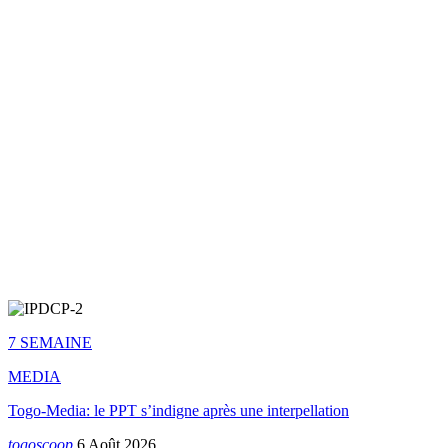
7 SEMAINE
MEDIA
Togo-Media: le PPT s’indigne après une interpellation
togoscoop
6 Août 2026