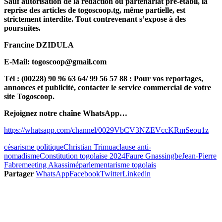
Sauf autorisation de la rédaction ou partenariat pré-établi, la
reprise des articles de togoscoop.tg, même partielle, est
strictement interdite. Tout contrevenant s’expose à des
poursuites.
Francine DZIDULA
E-Mail: togoscoop@gmail.com
Tél : (00228) 90 96 63 64/ 99 56 57 88 : Pour vos reportages,
annonces et publicité, contacter le service commercial de votre
site Togoscoop.
Rejoignez notre chaîne WhatsApp…
https://whatsapp.com/channel/0029VbCV3NZEVccKRmSeou1z
césarisme politique
Christian Trimua
clause anti-
nomadisme
Constitution togolaise 2024
Faure Gnassingbe
Jean-Pierre
Fabre
meeting Akassimé
parlementarisme togolais
Partager
WhatsApp
Facebook
Twitter
Linkedin