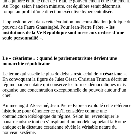
un équilibre entre le chef de l’État, le gouvernement et le Parlement.
Au Togo, selon l’ancien ministre, cet équilibre serait désormais
rompu au profit d’une direction exécutive hypercentralisée.
L’opposition voit dans cette évolution une consolidation juridique du
pouvoir de Faure Gnassingbé. Pour Jean-Pierre Fabre, «
les
institutions de la Ve République sont mises aux ordres d’une
seule personnalité
».
Le « césarisme » : quand le parlementarisme devient une
monarchie républicaine
Le terme qui suscite le plus de débats reste celui de «
césarisme
».
En convoquant la figure de Jules César, Christian Trimua décrit un
régime parlementaire qui conserve les formes démocratiques mais
organise une concentration exceptionnelle du pouvoir autour d’un
chef.
Au meeting d’Akassimé, Jean-Pierre Fabre a exploité cette référence
historique pour dénoncer ce qu’il considère comme une
contradiction idéologique du régime. Selon lui, revendiquer le
panafricanisme tout en s’inspirant d’un modèle rappelant la Rome
antique et la dictature césarienne révèle la véritable nature du
nouveau système.