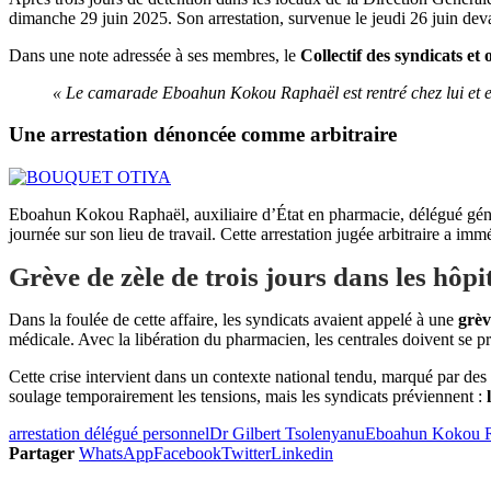
dimanche 29 juin 2025. Son arrestation, survenue le jeudi 26 juin deva
Dans une note adressée à ses membres, le
Collectif des syndicats et 
« Le camarade Eboahun Kokou Raphaël est rentré chez lui et est
Une arrestation dénoncée comme arbitraire
Eboahun Kokou Raphaël, auxiliaire d’État en pharmacie, délégué gén
journée sur son lieu de travail. Cette arrestation jugée arbitraire a imm
Grève de zèle de trois jours dans les hôp
Dans la foulée de cette affaire, les syndicats avaient appelé à une
grèv
médicale. Avec la libération du pharmacien, les centrales doivent se p
Cette crise intervient dans un contexte national tendu, marqué par des 
soulage temporairement les tensions, mais les syndicats préviennent :
arrestation délégué personnel
Dr Gilbert Tsolenyanu
Eboahun Kokou R
Partager
WhatsApp
Facebook
Twitter
Linkedin