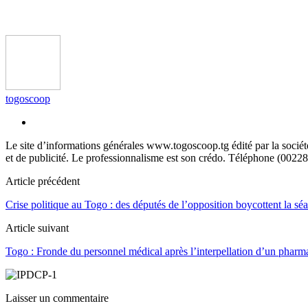
togoscoop
Le site d’informations générales www.togoscoop.tg édité par la soci
et de publicité. Le professionnalisme est son crédo. Téléphone (0022
Article précédent
Crise politique au Togo : des députés de l’opposition boycottent la sé
Article suivant
Togo : Fronde du personnel médical après l’interpellation d’un pharma
Laisser un commentaire