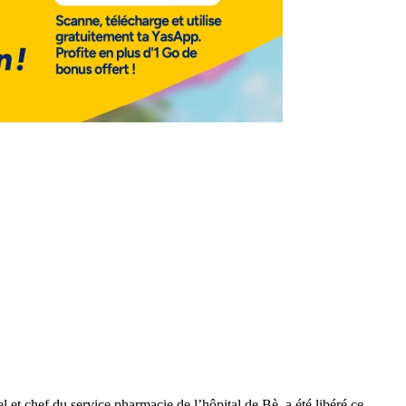
et chef du service pharmacie de l’hôpital de Bè, a été libéré ce