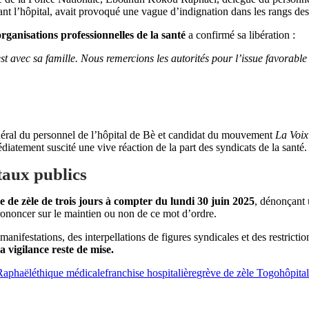
nt l’hôpital, avait provoqué une vague d’indignation dans les rangs des 
organisations professionnelles de la santé
a confirmé sa libération :
 avec sa famille. Nous remercions les autorités pour l’issue favorable
éral du personnel de l’hôpital de Bè et candidat du mouvement
La Voix
édiatement suscité une vive réaction de la part des syndicats de la santé.
itaux publics
e de zèle de trois jours à compter du lundi 30 juin 2025
, dénonçant 
rononcer sur le maintien ou non de ce mot d’ordre.
manifestations, des interpellations de figures syndicales et des restricti
la vigilance reste de mise.
aphaël
éthique médicale
franchise hospitalière
grève de zèle Togo
hôpita