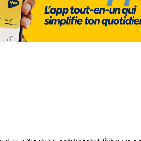
le de la Police Nationale, Eboahun Kokou Raphaël, délégué du personnel 