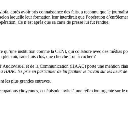
fa, après avoir pris connaissance des faits, a reconnu que le journaliste 
on laquelle leur formation leur interdirait que l’opération d’enrôlemen
opération. Ce n’est après que sa carte de presse lui fut rendue.
qu’une institution comme la CENI, qui collabore avec des médias pour 
n plein air, sans huis clos, que cherche-t-on à cacher ?
 de l’Audiovisuel et de la Communication (HAAC) porte une mention clai
a HAAC les prie en particulier de lui faciliter le travail sur les lieux d
rent les plus grandes entraves.
pations citoyennes, cet épisode invite à une réflexion urgente sur le res