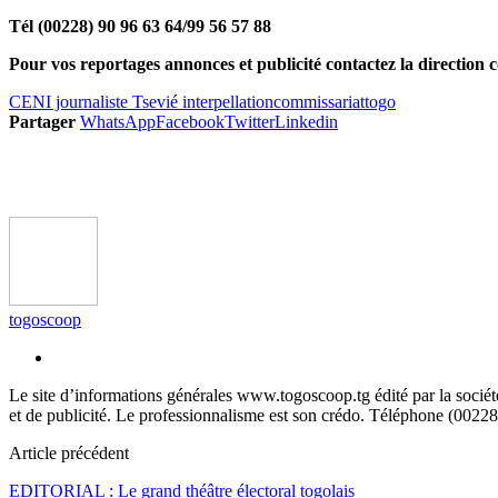
Tél (00228) 90 96 63 64/99 56 57 88
Pour vos reportages annonces et publicité contactez la direction
CENI journaliste Tsevié interpellation
commissariat
togo
Partager
WhatsApp
Facebook
Twitter
Linkedin
togoscoop
Le site d’informations générales www.togoscoop.tg édité par la soci
et de publicité. Le professionnalisme est son crédo. Téléphone (0022
Article précédent
EDITORIAL : Le grand théâtre électoral togolais