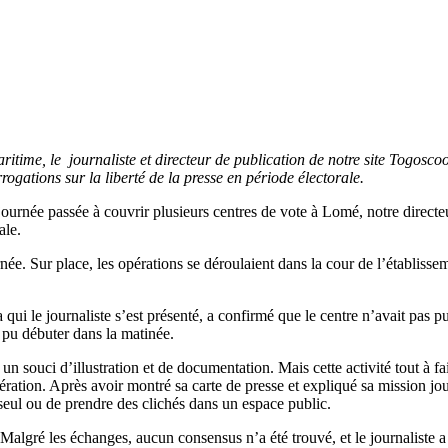
Maritime, le journaliste et directeur de publication de notre site Togos
rrogations sur la liberté de la presse en période électorale.
urnée passée à couvrir plusieurs centres de vote à Lomé, notre directeur
ale.
rnée. Sur place, les opérations se déroulaient dans la cour de l’établiss
qui le journaliste s’est présenté, a confirmé que le centre n’avait pas p
 pu débuter dans la matinée.
n souci d’illustration et de documentation. Mais cette activité tout à 
pération. Après avoir montré sa carte de presse et expliqué sa mission jou
r seul ou de prendre des clichés dans un espace public.
és. Malgré les échanges, aucun consensus n’a été trouvé, et le journalis