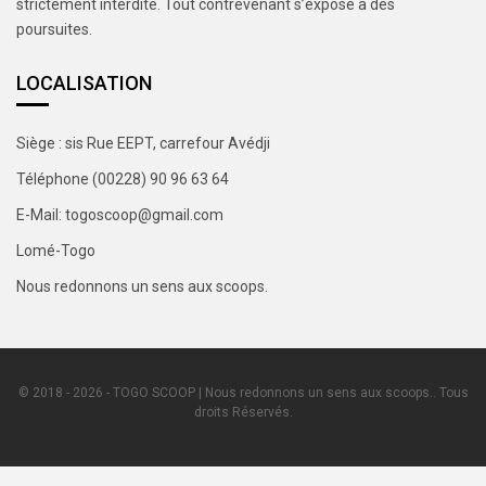
strictement interdite. Tout contrevenant s’expose à des
poursuites.
LOCALISATION
Siège : sis Rue EEPT, carrefour Avédji
Téléphone (00228) 90 96 63 64
E-Mail: togoscoop@gmail.com
Lomé-Togo
Nous redonnons un sens aux scoops.
© 2018 - 2026 - TOGO SCOOP | Nous redonnons un sens aux scoops.. Tous
droits Réservés.