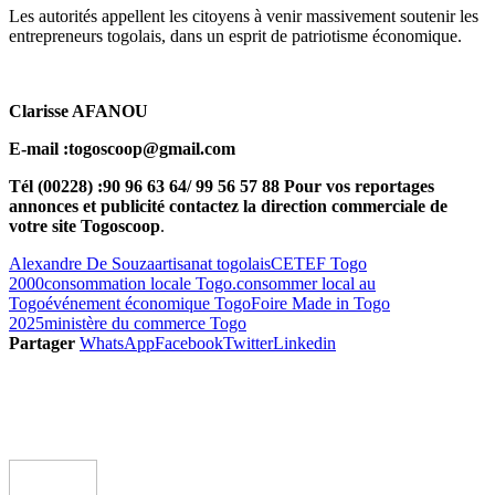
Les autorités appellent les citoyens à venir massivement soutenir les
entrepreneurs togolais, dans un esprit de patriotisme économique.
Clarisse AFANOU
E-mail :togoscoop@gmail.com
Tél (00228) :90 96 63 64/ 99 56 57 88 Pour vos reportages
annonces et publicité contactez la direction commerciale de
votre site Togoscoop
.
Alexandre De Souza
artisanat togolais
CETEF Togo
2000
consommation locale Togo.
consommer local au
Togo
événement économique Togo
Foire Made in Togo
2025
ministère du commerce Togo
Partager
WhatsApp
Facebook
Twitter
Linkedin