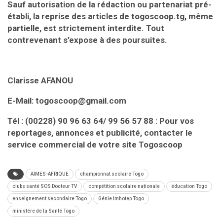
Sauf autorisation de la rédaction ou partenariat pré-
établi, la reprise des articles de togoscoop.tg, même
partielle, est strictement interdite. Tout
contrevenant s’expose à des poursuites.
Clarisse AFANOU
E-Mail: togoscoop@gmail.com
Tél : (00228) 90 96 63 64/ 99 56 57 88 : Pour vos
reportages, annonces et publicité, contacter le
service commercial de votre site Togoscoop
AIMES-AFRIQUE
championnat scolaire Togo
clubs santé SOS Docteur TV
compétition scolaire nationale
éducation Togo
enseignement secondaire Togo
Génie Imhotep Togo
ministère de la Santé Togo