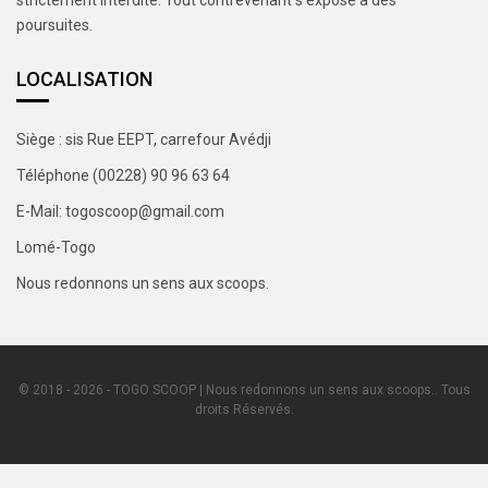
strictement interdite. Tout contrevenant s’expose à des
poursuites.
LOCALISATION
Siège : sis Rue EEPT, carrefour Avédji
Téléphone (00228) 90 96 63 64
E-Mail: togoscoop@gmail.com
Lomé-Togo
Nous redonnons un sens aux scoops.
© 2018 - 2026 - TOGO SCOOP | Nous redonnons un sens aux scoops.. Tous
droits Réservés.