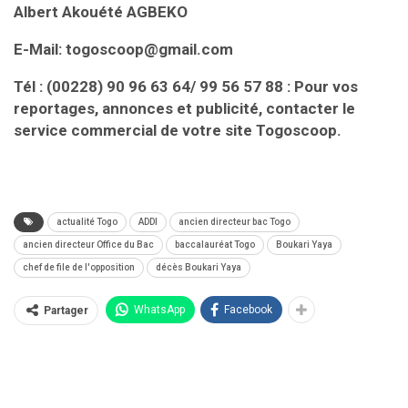
Albert Akouété AGBEKO
E-Mail: togoscoop@gmail.com
Tél : (00228) 90 96 63 64/ 99 56 57 88 : Pour vos
reportages, annonces et publicité, contacter le
service commercial de votre site Togoscoop.
actualité Togo
ADDI
ancien directeur bac Togo
ancien directeur Office du Bac
baccalauréat Togo
Boukari Yaya
chef de file de l'opposition
décès Boukari Yaya
WhatsApp
Facebook
Partager