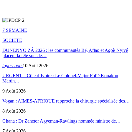
7 SEMAINE
SOCIETE
DUNENYO ZÂ 2026 : les communautés Bé, Aflao et Agoè-Nyivé
placent la fête sous le…
togoscoop
10 Août 2026
URGENT – Côte d’Ivoire : Le Colonel-Major Fofié Kouakou
Martin…
9 Août 2026
Vogan : AIMES-AFRIQUE rapproche la chirurgie spécialisée des…
8 Août 2026
Ghana : Dr Zanetor Agyeman-Rawlings nommée ministre de…
7 Août 2026