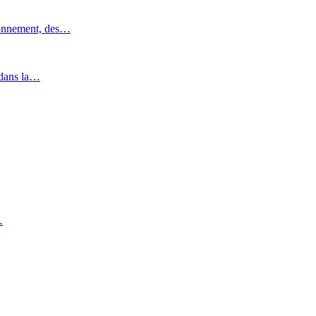
ronnement, des…
 dans la…
…