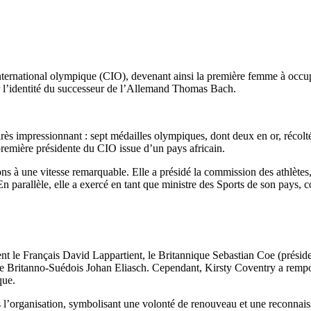
ernational olympique (CIO), devenant ainsi la première femme à occuper
ur l’identité du successeur de l’Allemand Thomas Bach.
impressionnant : sept médailles olympiques, dont deux en or, récoltées e
première présidente du CIO issue d’un pays africain.
s à une vitesse remarquable. Elle a présidé la commission des athlètes,
parallèle, elle a exercé en tant que ministre des Sports de son pays,
t le Français David Lappartient, le Britannique Sebastian Coe (préside
e Britanno-Suédois Johan Eliasch. Cependant, Kirsty Coventry a remporté 
que.
l’organisation, symbolisant une volonté de renouveau et une reconnaiss