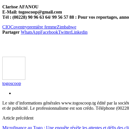
Clarisse AFANOU
E-Mail: togoscoop@gmail.com
Tél : (00228) 90 96 63 64/ 99 56 57 88 : Pour vos reportages, anno
CIO
Coventry
première femme
Zimbabwe
Partager
WhatsApp
Facebook
Twitter
Linkedin
togoscoop
Le site d’informations générales www.togoscoop.tg édité par la soci
et de publicité. Le professionnalisme est son crédo. Téléphone (0022
Article précédent
Microfinance au Togo : Une enquête révèle les attentes et défis des cli