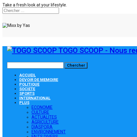
Take a fresh look at your lifestyle.
TOGO SCOOP - Nous red
ACCUEIL
DEVOIR DE MEMOIRE
POLITIQUE
SOCIETE
SPORTS
INTERNATIONAL
PLUS
ECONOMIE
CULTURE
ACTUALITES
AGRICULTURE
DIASPORA
ENVIRONNEMENT
FAITS DIVERS