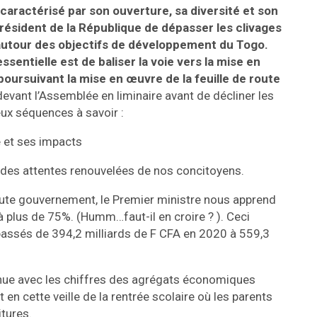
caractérisé par son ouverture, sa diversité et son
 président de la République de dépasser les clivages
 autour des objectifs de développement du Togo.
sentielle est de baliser la voie vers la mise en
poursuivant la mise en œuvre de la feuille de route
vant l’Assemblée en liminaire avant de décliner les
eux séquences à savoir :
e et ses impacts
et des attentes renouvelées de nos concitoyens.
route gouvernement, le Premier ministre nous apprend
à plus de 75%. (Humm…faut-il en croire ? ). Ceci
passés de 394,2 milliards de F CFA en 2020 à 559,3
nue avec les chiffres des agrégats économiques
 en cette veille de la rentrée scolaire où les parents
itures.