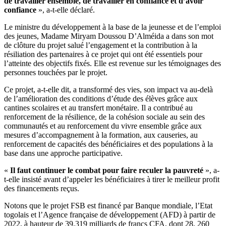
de travailler ensemble, de travailler en confiance et d’avoir
confiance
», a-t-elle déclaré.
Le ministre du développement à la base de la jeunesse et de l’emploi
des jeunes, Madame Miryam Doussou D’Alméida a dans son mot
de clôture du projet salué l’engagement et la contribution à la
résiliation des partenaires à ce projet qui ont été essentiels pour
l’atteinte des objectifs fixés. Elle est revenue sur les témoignages des
personnes touchées par le projet.
Ce projet, a-t-elle dit, a transformé des vies, son impact va au-delà
de l’amélioration des conditions d’étude des élèves grâce aux
cantines scolaires et au transfert monétaire. Il a contribué au
renforcement de la résilience, de la cohésion sociale au sein des
communautés et au renforcement du vivre ensemble grâce aux
mesures d’accompagnement à la formation, aux causeries, au
renforcement de capacités des bénéficiaires et des populations à la
base dans une approche participative.
«
Il faut continuer le combat pour faire reculer la pauvreté
», a-
t-elle insisté avant d’appeler les bénéficiaires à tirer le meilleur profit
des financements reçus.
Notons que le projet FSB est financé par Banque mondiale, l’Etat
togolais et l’Agence française de développement (AFD) à partir de
2022, à hauteur de 39,319 milliards de francs CFA, dont 28, 260