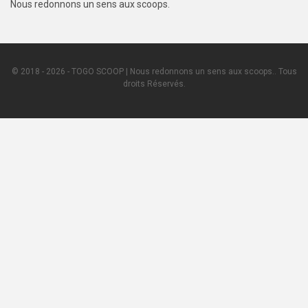
Nous redonnons un sens aux scoops.
© 2018 - 2026 - TOGO SCOOP | Nous redonnons un sens aux scoops.. Tous
droits Réservés.