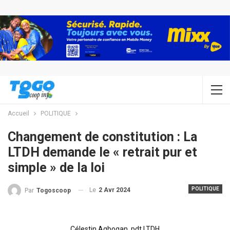
Accueil
POLITIQUE
Changement de constitution : La
LTDH demande le « retrait pur et
simple » de la loi
POLITIQUE
Le
2 Avr 2024
Par
Togoscoop
Célestin Agbogan, pdt LTDH