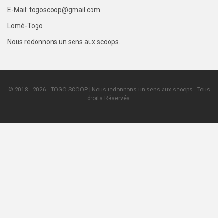
E-Mail: togoscoop@gmail.com
Lomé-Togo
Nous redonnons un sens aux scoops.
© 2018 - 2026 - TOGO SCOOP | Nous redonnons un sens aux scoops.. Tous
droits Réservés.