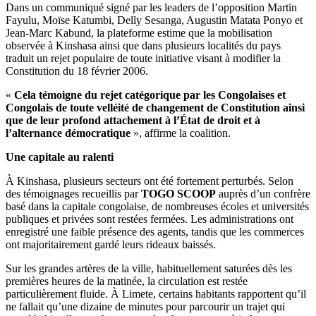
Dans un communiqué signé par les leaders de l’opposition Martin
Fayulu, Moïse Katumbi, Delly Sesanga, Augustin Matata Ponyo et
Jean-Marc Kabund, la plateforme estime que la mobilisation
observée à Kinshasa ainsi que dans plusieurs localités du pays
traduit un rejet populaire de toute initiative visant à modifier la
Constitution du 18 février 2006.
«
Cela témoigne du rejet catégorique par les Congolaises et
Congolais de toute velléité de changement de Constitution ainsi
que de leur profond attachement à l’État de droit et à
l’alternance démocratique
», affirme la coalition.
Une capitale au ralenti
À Kinshasa, plusieurs secteurs ont été fortement perturbés. Selon
des témoignages recueillis par
TOGO SCOOP
auprès d’un confrère
basé dans la capitale congolaise, de nombreuses écoles et universités
publiques et privées sont restées fermées. Les administrations ont
enregistré une faible présence des agents, tandis que les commerces
ont majoritairement gardé leurs rideaux baissés.
Sur les grandes artères de la ville, habituellement saturées dès les
premières heures de la matinée, la circulation est restée
particulièrement fluide. À Limete, certains habitants rapportent qu’il
ne fallait qu’une dizaine de minutes pour parcourir un trajet qui