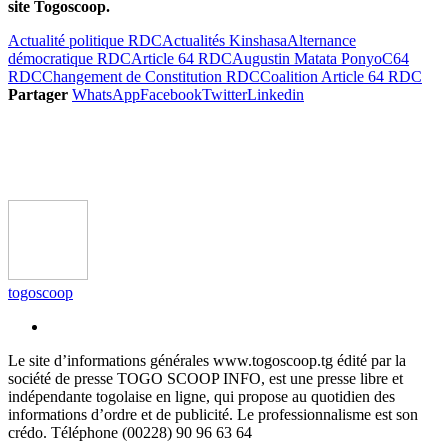
site Togoscoop.
Actualité politique RDC
Actualités Kinshasa
Alternance
démocratique RDC
Article 64 RDC
Augustin Matata Ponyo
C64
RDC
Changement de Constitution RDC
Coalition Article 64 RDC
Partager
WhatsApp
Facebook
Twitter
Linkedin
togoscoop
Le site d’informations générales www.togoscoop.tg édité par la
société de presse TOGO SCOOP INFO, est une presse libre et
indépendante togolaise en ligne, qui propose au quotidien des
informations d’ordre et de publicité. Le professionnalisme est son
crédo. Téléphone (00228) 90 96 63 64